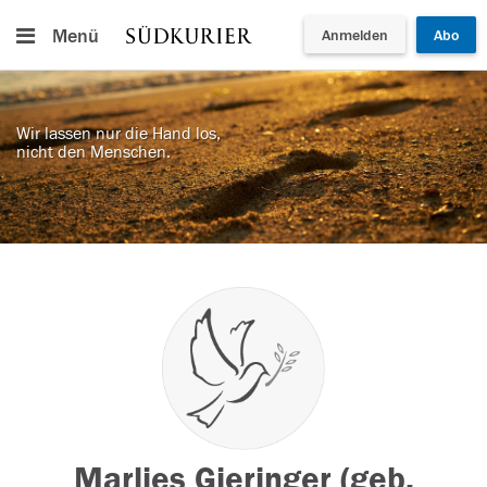
Menü
Anmelden
Abo
Wir lassen nur die Hand los,
nicht den Menschen.
Marlies Gieringer (geb.