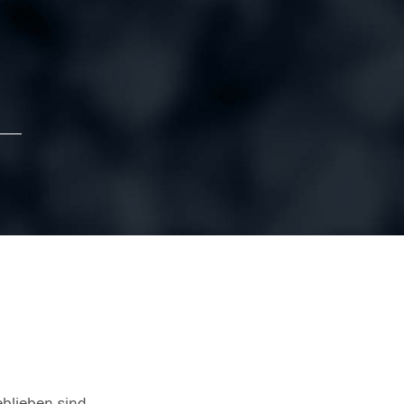
eblieben sind.