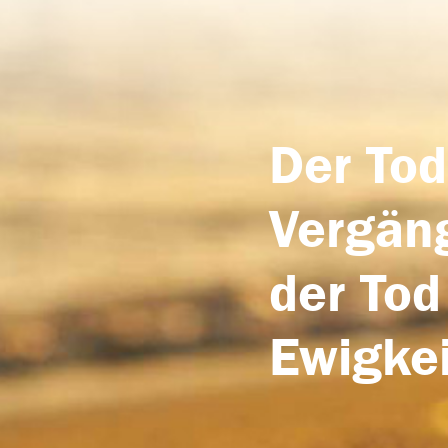
Der Tod
Vergäng
der Tod
Ewigkei