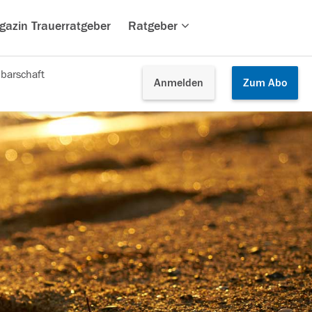
gazin Trauerratgeber
Ratgeber
barschaft
Anmelden
Zum
Abo