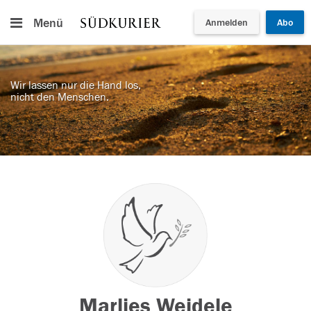
Menü
Anmelden
Abo
Wir lassen nur die Hand los,
nicht den Menschen.
Marlies Weidele