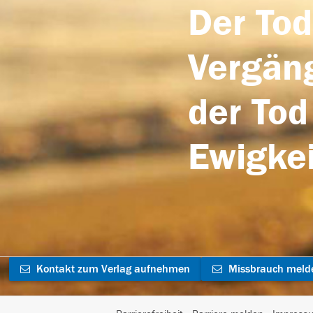
Der Tod
Vergäng
der Tod
Ewigkei
Kontakt zum Verlag aufnehmen
Missbrauch meld