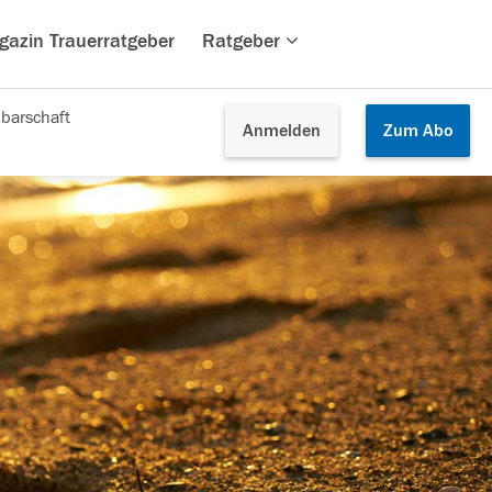
gazin Trauerratgeber
Ratgeber
barschaft
Anmelden
Zum
Abo