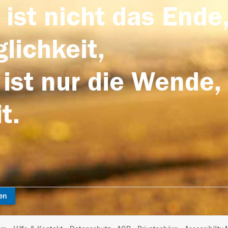
 ist nicht das Ende,
lichkeit,
 ist nur die Wende,
t.
en