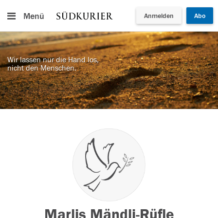
Menü
Anmelden
Abo
Wir lassen nur die Hand los,
nicht den Menschen.
Marlis Mändli-Rüfle