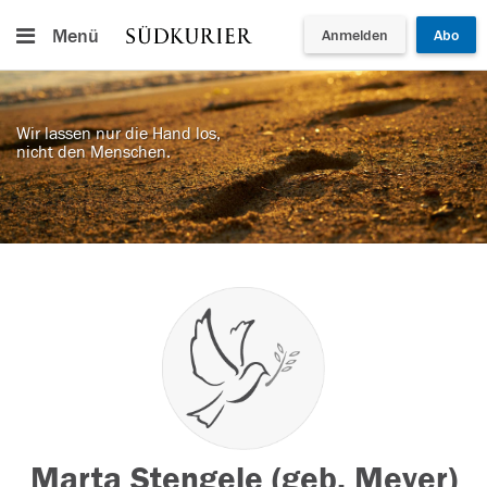
Menü
Anmelden
Abo
Wir lassen nur die Hand los,
nicht den Menschen.
Marta Stengele (geb. Meyer)