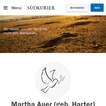
Menü
Anmelden
Abo
Wir lassen nur die Hand los,
nicht den Menschen.
Martha Auer (geb. Harter)