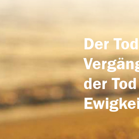
Der Tod
Vergäng
der Tod
Ewigkei