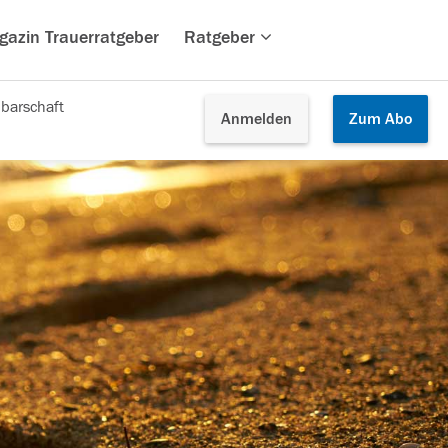
gazin Trauerratgeber
Ratgeber
barschaft
Anmelden
Zum
Abo