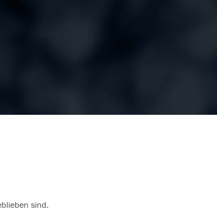
eblieben sind.