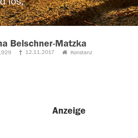
d los,
ha Belschner-Matzka
12.11.2017
1929
Konstanz
Anzeige