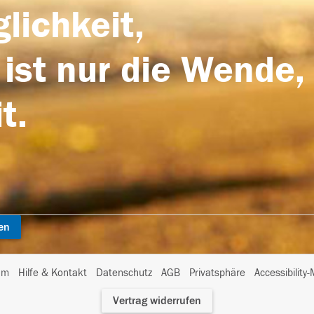
lichkeit,
 ist nur die Wende,
t.
en
I
um
Hilfe & Kontakt
Datenschutz
AGB
Privatsphäre
Accessibility
m
Vertrag widerrufen
A