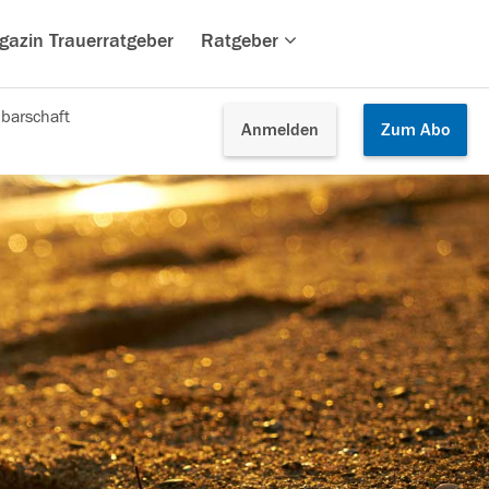
gazin Trauerratgeber
Ratgeber
barschaft
Anmelden
Zum
Abo