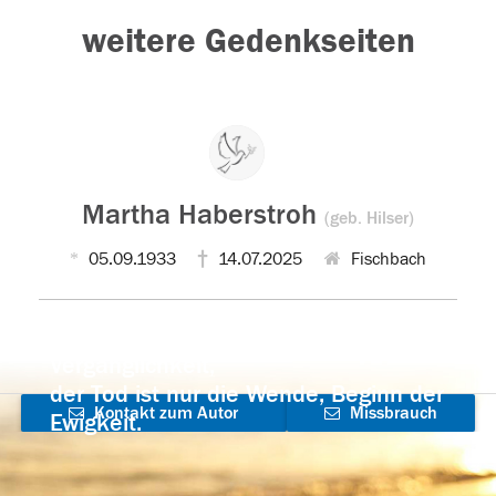
weitere Gedenkseiten
Martha Haberstroh
(geb. Hilser)
05.09.1933
14.07.2025
Fischbach
Der Tod ist nicht das Ende, nicht die
Vergänglichkeit,
der Tod ist nur die Wende, Beginn der
Kontakt zum Autor
Missbrauch
Ewigkeit.
aufnehmen
melden