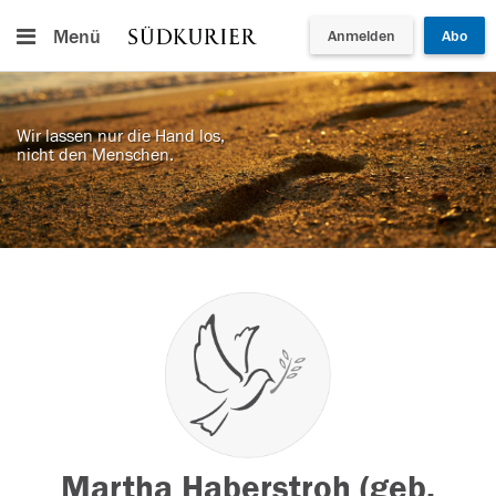
Menü
Anmelden
Abo
Wir lassen nur die Hand los,
nicht den Menschen.
Martha Haberstroh (geb.