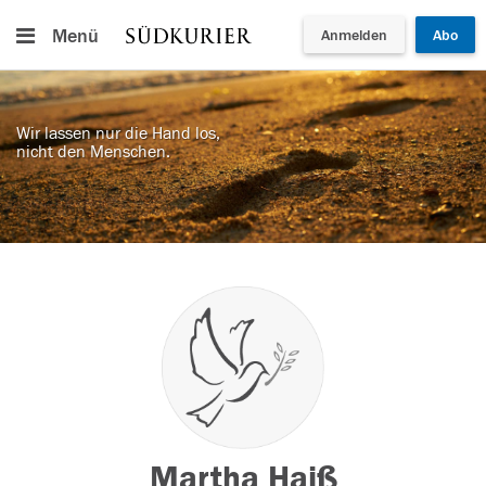
Menü
Anmelden
Abo
Wir lassen nur die Hand los,
nicht den Menschen.
Martha Haiß