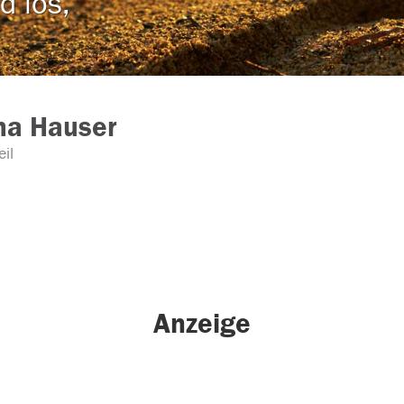
d los,
ha Hauser
il
Anzeige