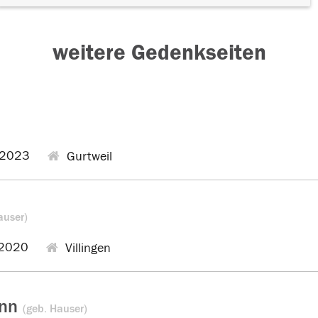
weitere Gedenkseiten
.2023
Gurtweil
auser)
2020
Villingen
ann
(geb. Hauser)