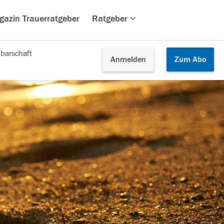
gazin Trauerratgeber
Ratgeber
barschaft
Anmelden
Zum
Abo