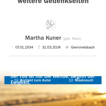
weitere Gedenkseiten
Martha Kuner
(geb. Nock)
07.01.1934
31.03.2024
Gremmelsbach
Der Tod ist nicht das Ende, nicht die
Vergänglichkeit,
der Tod ist nur die Wende, Beginn der
Kontakt zum Autor
Missbrauch
Ewigkeit.
aufnehmen
melden