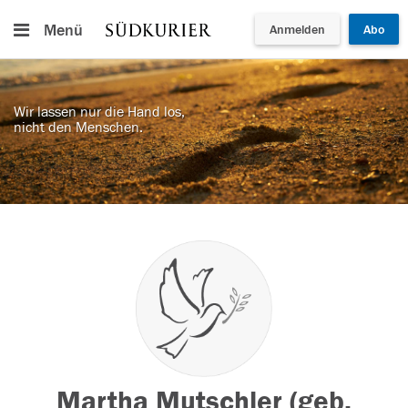
Menü
Anmelden
Abo
Wir lassen nur die Hand los,
nicht den Menschen.
Martha Mutschler (geb.