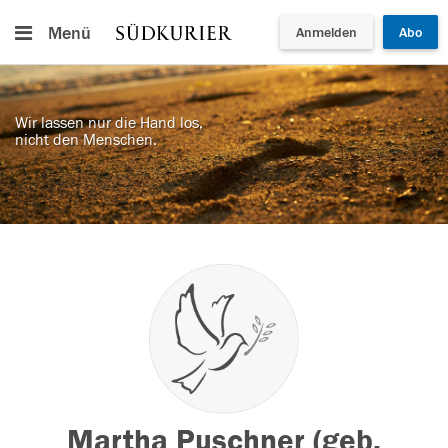
Menü
Anmelden
Abo
Wir lassen nur die Hand los,
nicht den Menschen.
Martha Puschner (geb.