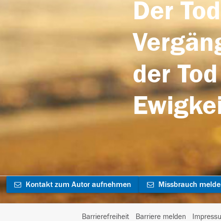
Der Tod
Vergäng
der Tod
Ewigkei
Kontakt zum Autor aufnehmen
Missbrauch meld
Barrierefreiheit
Barriere melden
Impress