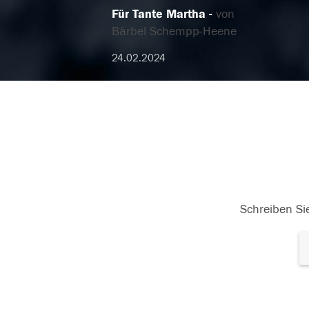
Für Tante Martha
von
Bärbel Schempp-Heene
24.02.2024
Schreiben Sie