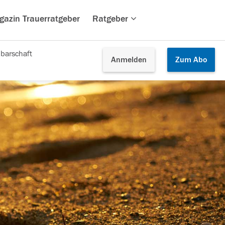
gazin Trauerratgeber
Ratgeber
barschaft
Anmelden
Zum
Abo