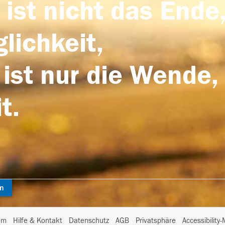
 ist nicht das Ende,
lichkeit,
 ist nur die Wende,
t.
en
I
um
Hilfe & Kontakt
Datenschutz
AGB
Privatsphäre
Accessibility