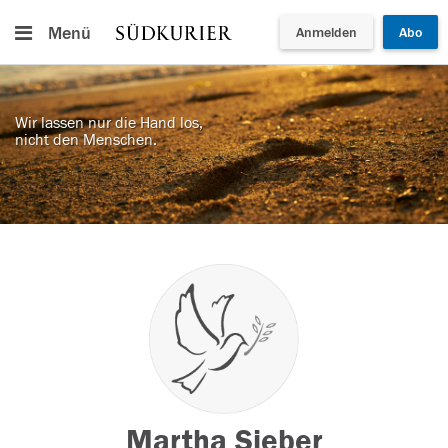
Menü
Anmelden
Abo
Wir lassen nur die Hand los,
nicht den Menschen.
Martha Sieber