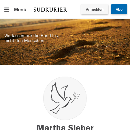
Menü
Anmelden
Abo
Wir lassen nur die Hand los,
nicht den Menschen.
Martha Sieber