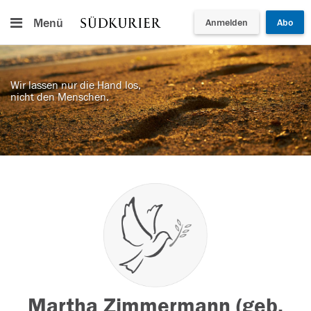
Menü
Anmelden
Abo
Wir lassen nur die Hand los,
nicht den Menschen.
Martha Zimmermann (geb.