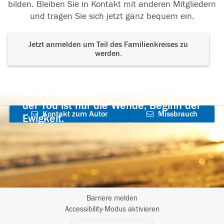
bilden. Bleiben Sie in Kontakt mit anderen Mitgliedern
und tragen Sie sich jetzt ganz bequem ein.
Jetzt anmelden um Teil des Familienkreises zu
werden.
Der Tod ist nicht das Ende, nicht die
Vergänglichkeit,
der Tod ist nur die Wende, Beginn der
Kontakt zum Autor
Missbrauch
Ewigkeit.
aufnehmen
melden
Barriere melden
I
Accessibility-Modus aktivieren
m