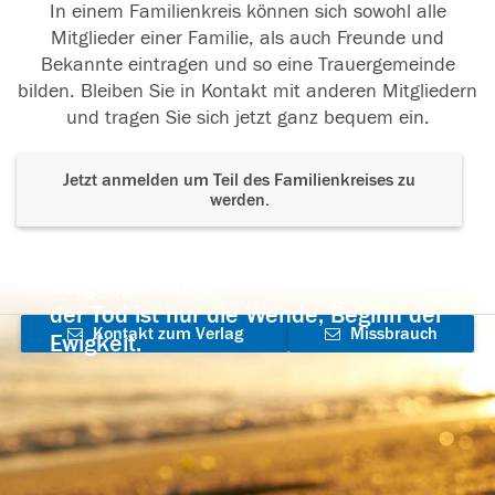
In einem Familienkreis können sich sowohl alle
Mitglieder einer Familie, als auch Freunde und
Bekannte eintragen und so eine Trauergemeinde
bilden. Bleiben Sie in Kontakt mit anderen Mitgliedern
und tragen Sie sich jetzt ganz bequem ein.
Jetzt anmelden um Teil des Familienkreises zu
werden.
Der Tod ist nicht das Ende, nicht die
Vergänglichkeit,
der Tod ist nur die Wende, Beginn der
Kontakt zum Verlag
Missbrauch
Ewigkeit.
aufnehmen
melden