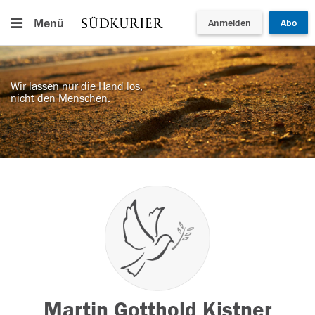
Menü
Anmelden
Abo
Wir lassen nur die Hand los,
nicht den Menschen.
Martin Gotthold Kistner