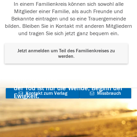
In einem Familienkreis können sich sowohl alle
Mitglieder einer Familie, als auch Freunde und
Bekannte eintragen und so eine Trauergemeinde
bilden. Bleiben Sie in Kontakt mit anderen Mitgliedern
und tragen Sie sich jetzt ganz bequem ein.
Jetzt anmelden um Teil des Familienkreises zu
werden.
Der Tod ist nicht das Ende, nicht die
Vergänglichkeit,
der Tod ist nur die Wende, Beginn der
Kontakt zum Verlag
Missbrauch
Ewigkeit.
aufnehmen
melden