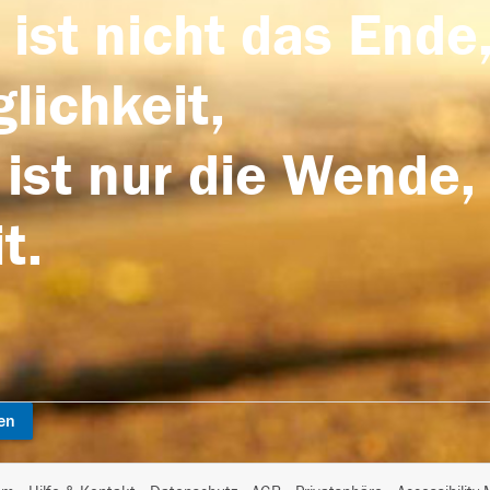
 ist nicht das Ende,
lichkeit,
 ist nur die Wende,
t.
en