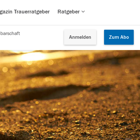
gazin Trauerratgeber
Ratgeber
barschaft
Anmelden
Zum
Abo