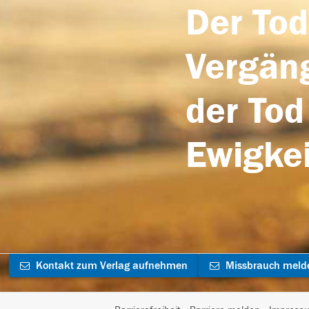
Der Tod
Vergäng
der Tod
Ewigkei
Kontakt zum Verlag aufnehmen
Missbrauch meld