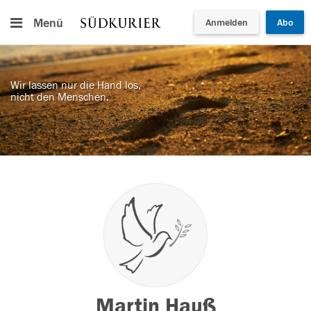
Menü
Anmelden
Abo
Wir lassen nur die Hand los,
nicht den Menschen.
Martin Hauß