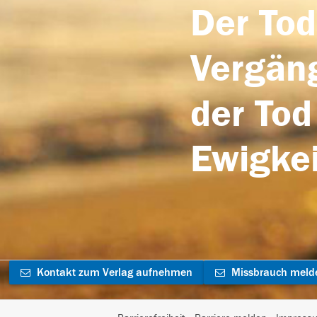
Der Tod
Vergäng
der Tod
Ewigkei
Kontakt zum Verlag aufnehmen
Missbrauch meld