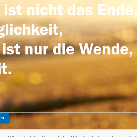
 ist nicht das Ende,
lichkeit,
 ist nur die Wende,
t.
en