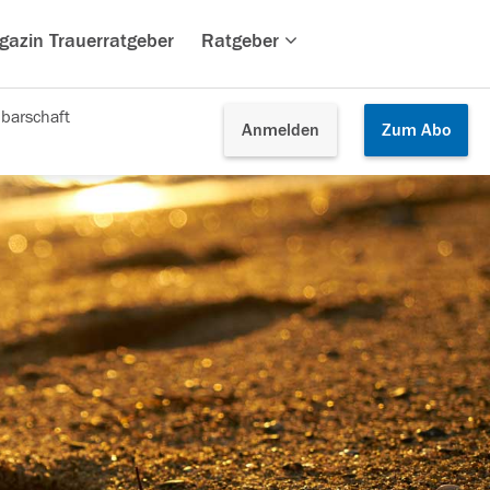
gazin Trauerratgeber
Ratgeber
barschaft
Anmelden
Zum
Abo