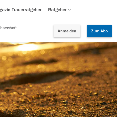
gazin Trauerratgeber
Ratgeber
barschaft
Anmelden
Zum
Abo