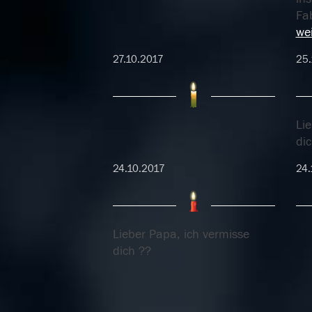
Fa
wei
27.10.2017
25.
Li
di
24.10.2017
24.
Lieber Papa, ich vermisse
dich ??
24.10.2017
24.