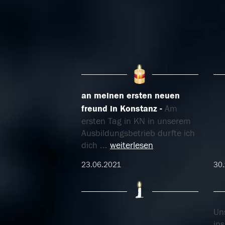
an meinen ersten neuen
freund in Konstanz
Am
ersten Tag in KN in unserem
Ausbildungsbetrieb durfte ich
dich
...
weiterlesen
23.06.2021
30.
Un
in