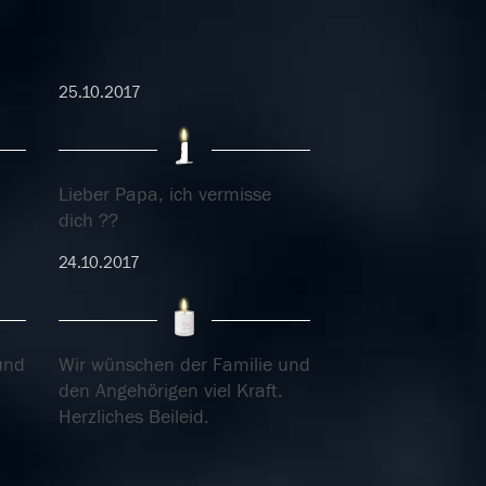
25.10.2017
Lieber Papa, ich vermisse
dich ??
24.10.2017
und
Wir wünschen der Familie und
den Angehörigen viel Kraft.
Herzliches Beileid.
24.10.2017