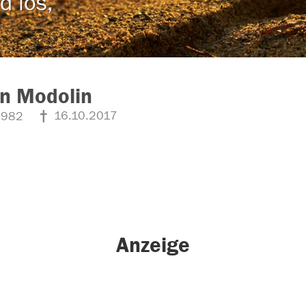
d los,
n Modolin
16.10.2017
1982
Anzeige