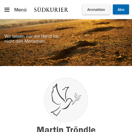
Menü
Anmelden
Abo
Wir lassen nur die Hand los,
nicht den Menschen.
Martin Tröndle