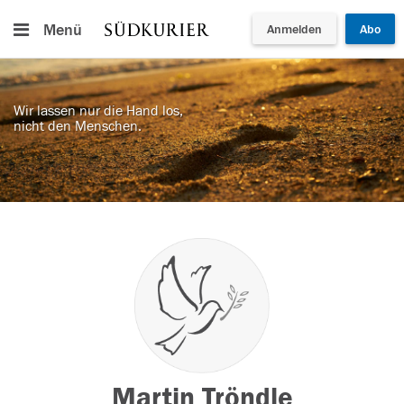
Menü
Anmelden
Abo
Wir lassen nur die Hand los,
nicht den Menschen.
Martin Tröndle