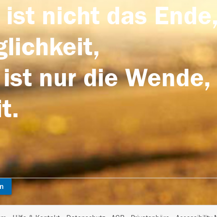
 ist nicht das Ende,
lichkeit,
 ist nur die Wende,
t.
en