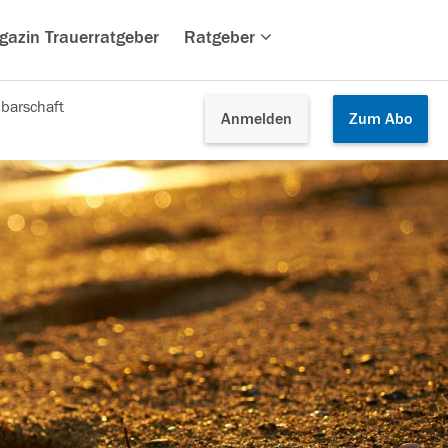
gazin Trauerratgeber
Ratgeber
barschaft
Anmelden
Zum
Abo