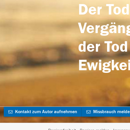
Der Tod
Vergäng
der Tod
Ewigkei
Kontakt zum Autor aufnehmen
Missbrauch meld