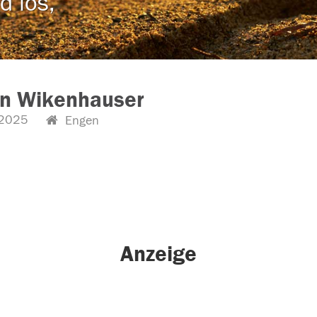
d los,
in Wikenhauser
2025
Engen
Anzeige