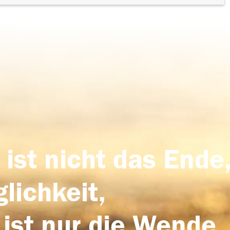
 ist nicht das Ende,
lichkeit,
 ist nur die Wende,