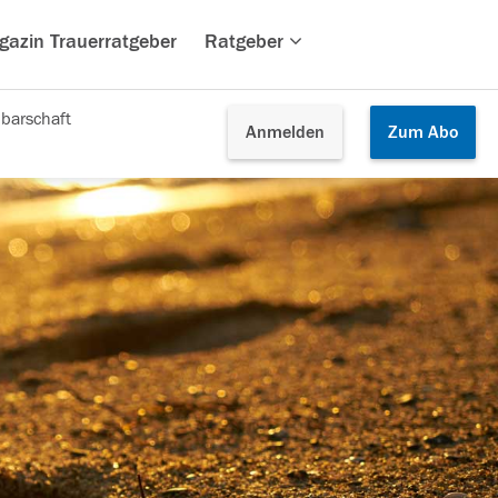
gazin Trauerratgeber
Ratgeber
barschaft
Anmelden
Zum
Abo