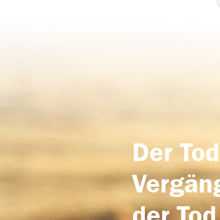
Der Tod
Vergäng
der Tod