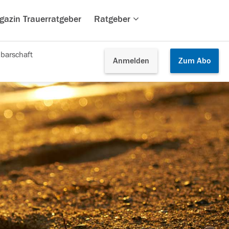
gazin Trauerratgeber
Ratgeber
barschaft
Anmelden
Zum
Abo