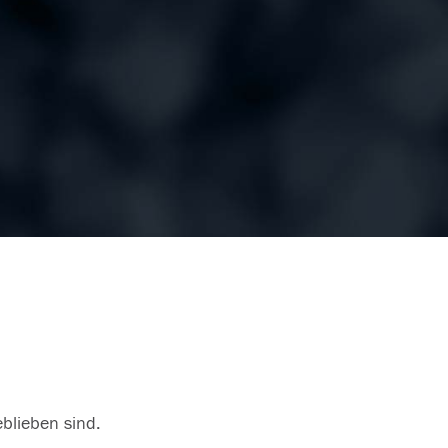
eblieben sind.