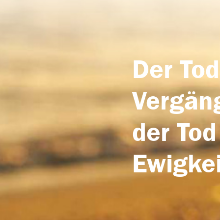
Der Tod
Vergäng
der Tod
Ewigkei