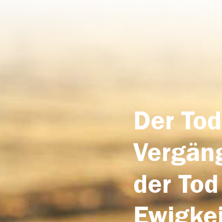
Der Tod
Vergäng
der Tod
Ewigkei