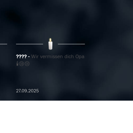
????
Wir vermissen dich Opa
🕯️😢😢
27.09.2025