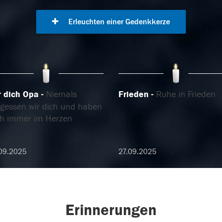
Erleuchten einer Gedenkkerze
r dich Opa
Niemals
Frieden
Ruhe in Frieden
rgessen wir dich und haben
ch immer im Herzen
09.2025
27.09.2025
Erinnerungen