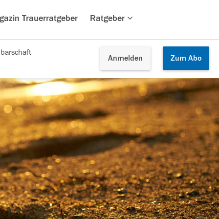
gazin Trauerratgeber
Ratgeber
barschaft
Anmelden
Zum
Abo