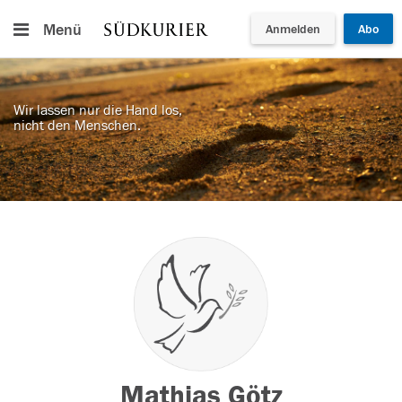
Menü
Anmelden
Abo
Wir lassen nur die Hand los,
nicht den Menschen.
Mathias Götz