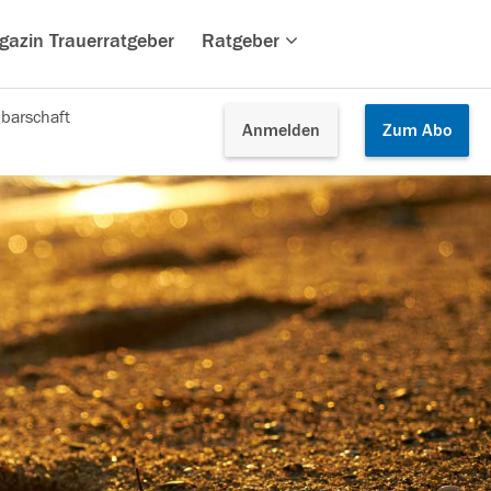
gazin Trauerratgeber
Ratgeber
barschaft
Anmelden
Zum
Abo