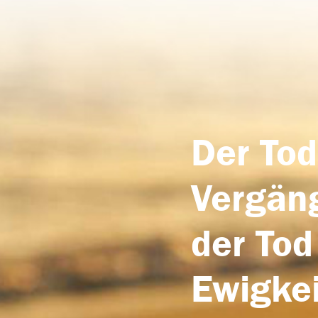
Der Tod
Vergäng
der Tod
Ewigkei