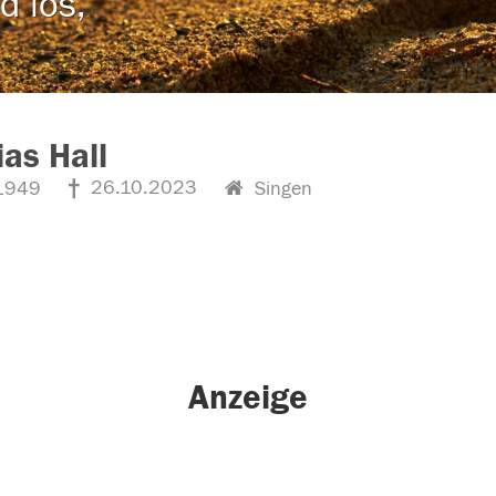
d los,
as Hall
26.10.2023
1949
Singen
Anzeige