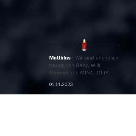
Matthias
Wir sind unendlich
traurig von Gaby, Willi,
Mareike und MINA-LOTTA.
01.11.2023