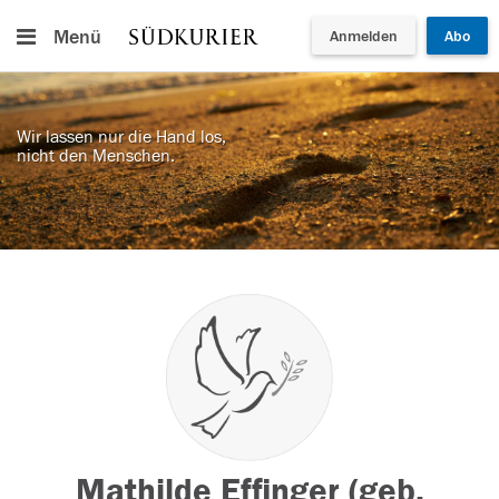
Menü
Anmelden
Abo
Wir lassen nur die Hand los,
nicht den Menschen.
Mathilde Effinger (geb.