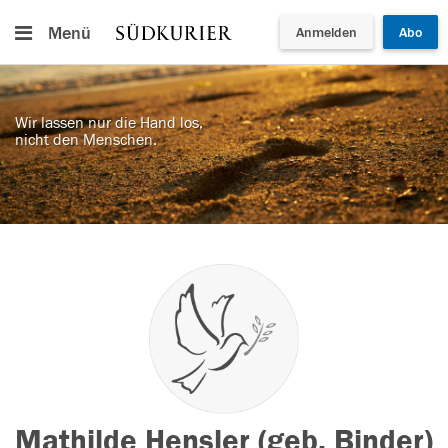
Menü
Anmelden
Abo
Wir lassen nur die Hand los,
nicht den Menschen.
Mathilde Hensler (geb. Binder)