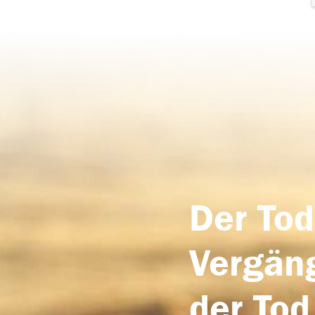
Der Tod
Vergäng
der Tod