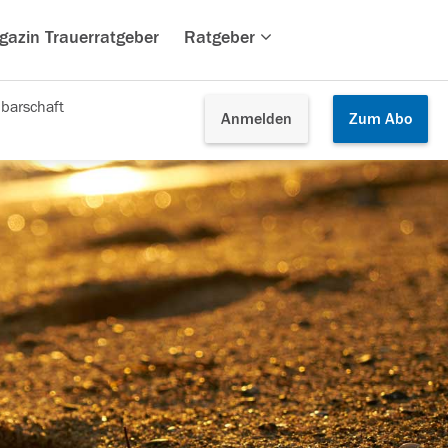
gazin Trauerratgeber
Ratgeber
barschaft
Anmelden
Zum
Abo