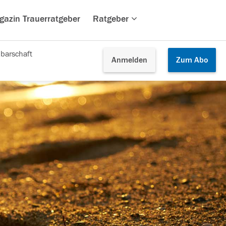
gazin Trauerratgeber
Ratgeber
barschaft
Anmelden
Zum
Abo