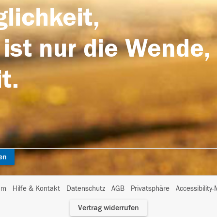
lichkeit,
 ist nur die Wende,
t.
en
I
um
Hilfe & Kontakt
Datenschutz
AGB
Privatsphäre
Accessibility
m
Vertrag widerrufen
A