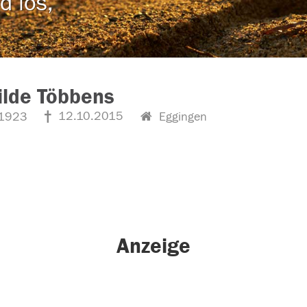
d los,
lde Többens
12.10.2015
1923
Eggingen
Anzeige