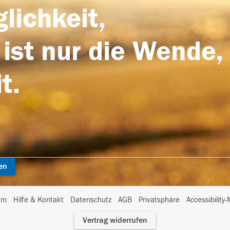
lichkeit,
 ist nur die Wende,
t.
en
I
um
Hilfe & Kontakt
Datenschutz
AGB
Privatsphäre
Accessibility
m
Vertrag widerrufen
A