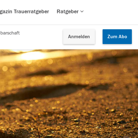
gazin Trauerratgeber
Ratgeber
barschaft
Anmelden
Zum
Abo