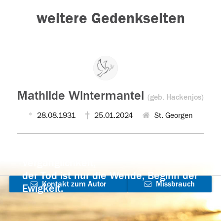
weitere Gedenkseiten
Mathilde Wintermantel
(geb. Hackenjos)
28.08.1931
25.01.2024
St. Georgen
Der Tod ist nicht das Ende, nicht die
Vergänglichkeit,
der Tod ist nur die Wende, Beginn der
Kontakt zum Autor
Missbrauch
Ewigkeit.
aufnehmen
melden