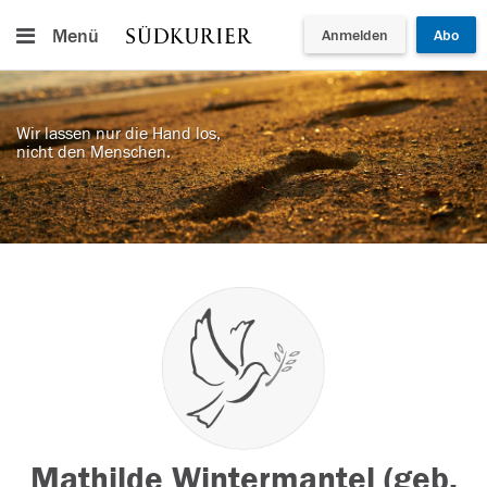
Menü
Anmelden
Abo
Wir lassen nur die Hand los,
nicht den Menschen.
Mathilde Wintermantel (geb.