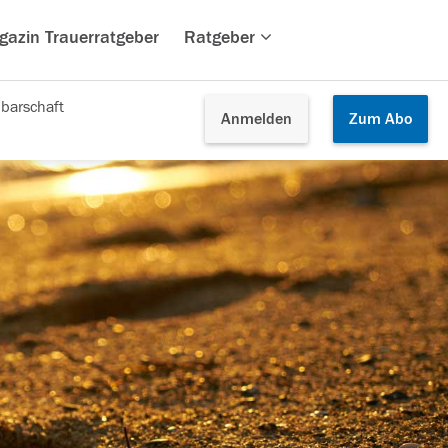
gazin Trauerratgeber
Ratgeber
barschaft
Anmelden
Zum
Abo