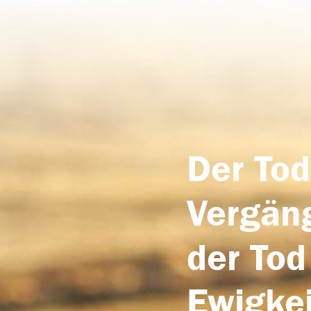
Der Tod
Vergäng
der Tod
Ewigkei