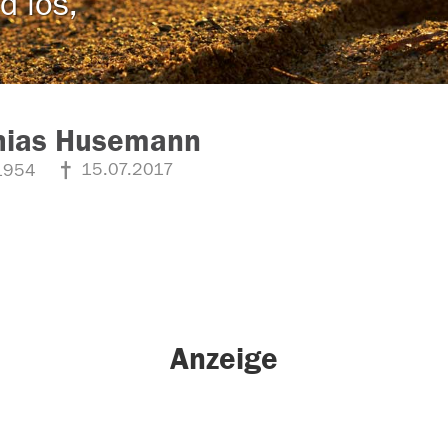
d los,
hias Husemann
15.07.2017
1954
Anzeige