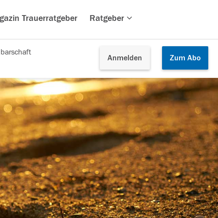
gazin Trauerratgeber
Ratgeber
barschaft
Anmelden
Zum
Abo