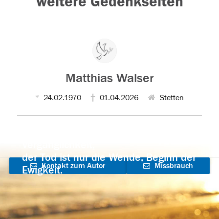
weitere Gedenkseiten
Matthias Walser
24.02.1970
01.04.2026
Stetten
Der Tod ist nicht das Ende, nicht die
Vergänglichkeit,
der Tod ist nur die Wende, Beginn der
Kontakt zum Autor
Missbrauch
Ewigkeit.
aufnehmen
melden