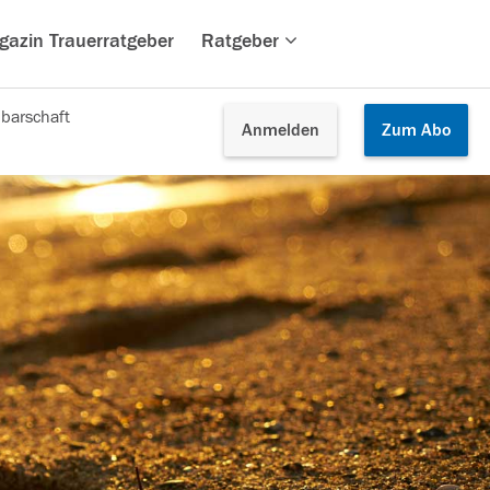
gazin Trauerratgeber
Ratgeber
barschaft
Anmelden
Zum
Abo