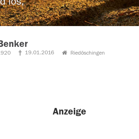
d los,
Benker
19.01.2016
1920
Riedöschingen
Anzeige