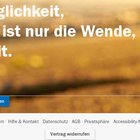
lichkeit,
 ist nur die Wende,
t.
en
I
um
Hilfe & Kontakt
Datenschutz
AGB
Privatsphäre
Accessibility
m
Vertrag widerrufen
A