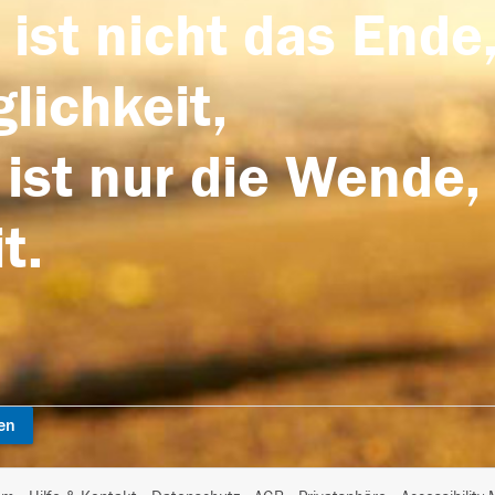
 ist nicht das Ende,
lichkeit,
 ist nur die Wende,
t.
en