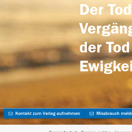
Der Tod
Vergäng
der Tod
Ewigkei
Kontakt zum Verlag aufnehmen
Missbrauch meld