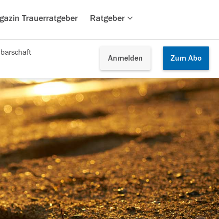
gazin Trauerratgeber
Ratgeber
barschaft
Anmelden
Zum
Abo