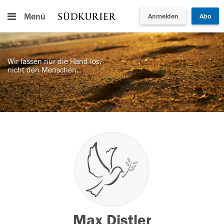
Menü
Anmelden
Abo
Wir lassen nur die Hand los,
nicht den Menschen.
Max Distler