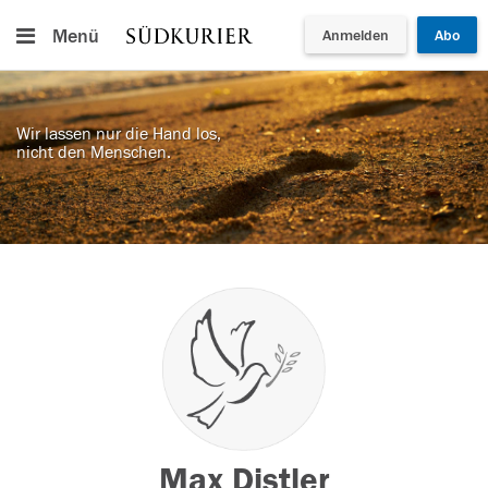
Menü
Anmelden
Abo
Wir lassen nur die Hand los,
nicht den Menschen.
Max Distler