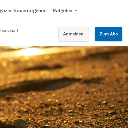
gazin Trauerratgeber
Ratgeber
barschaft
Anmelden
Zum
Abo