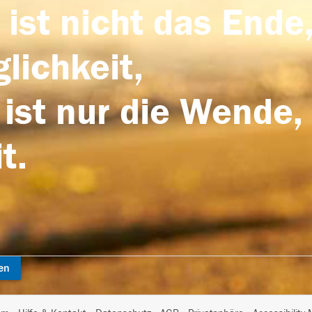
 ist nicht das Ende,
lichkeit,
 ist nur die Wende,
t.
en