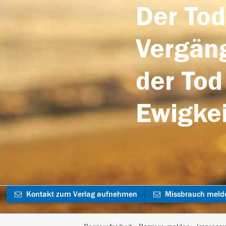
Der Tod
Vergäng
der Tod
Ewigkei
Kontakt zum Verlag aufnehmen
Missbrauch meld