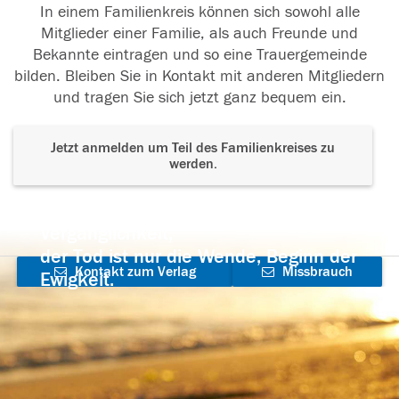
In einem Familienkreis können sich sowohl alle
Mitglieder einer Familie, als auch Freunde und
Bekannte eintragen und so eine Trauergemeinde
bilden. Bleiben Sie in Kontakt mit anderen Mitgliedern
und tragen Sie sich jetzt ganz bequem ein.
Jetzt anmelden um Teil des Familienkreises zu
werden.
Der Tod ist nicht das Ende, nicht die
Vergänglichkeit,
der Tod ist nur die Wende, Beginn der
Kontakt zum Verlag
Missbrauch
Ewigkeit.
aufnehmen
melden