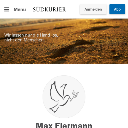
Menü
Anmelden
Abo
Wir lassen nur die Hand los,
nicht den Menschen.
Max Eiermann