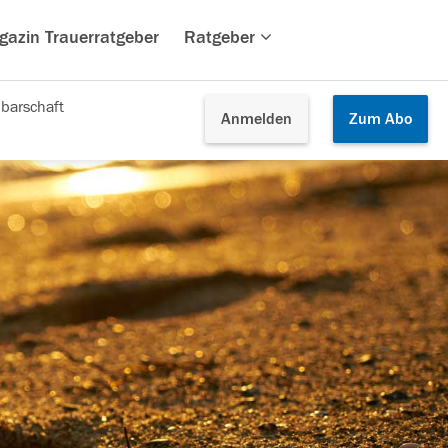
gazin Trauerratgeber
Ratgeber
barschaft
Anmelden
Zum
Abo