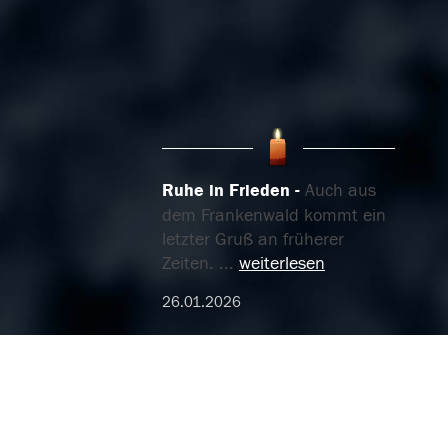
Ruhe in Frieden
Auch aus
dem Frankenwald kommt ein
letzter Gruß an früherer
Zeiten.
...
weiterlesen
26.01.2026