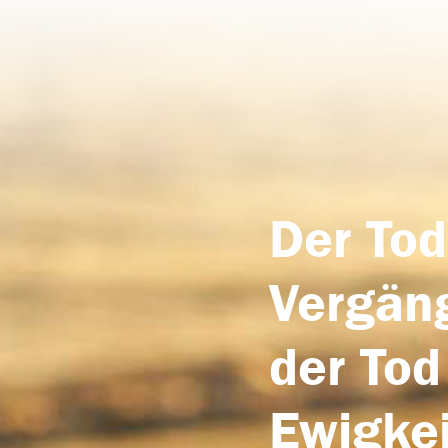
Der Tod
Vergäng
der Tod
Ewigkei